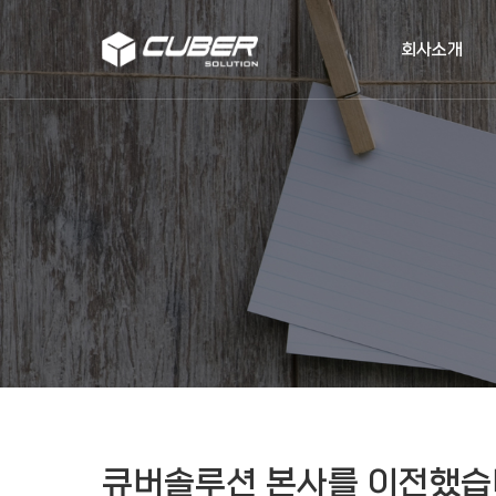
작성자
댓글
조회
작성일
회사소개
큐버솔루션 본사를 이전했습