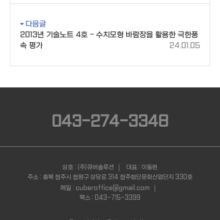
다음글
2013년 기술노트 4호 - 수치모형 바람장을 활용한 극한풍
속 평가
24.01.05
043-274-3348
상호 : (주)큐버솔루션
대표 : 이동현
주소 : 충북 청주시 청원구 상당로 314 청주첨단문화산업단지 330호
메일 : cuberoffice@gmail.com
팩스 : 043-715-3399