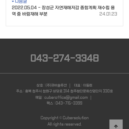
다음글
2022.05.04 - 장성군 자연재해저감 종합계획 재수립 용
역 중 바람재해 부분
24.01.23
043-274-3348
상호 : (주)큐버솔루션
대표 : 이동현
주소 : 충북 청주시 청원구 상당로 314 청주첨단문화산업단지 330호
메일 : cuberoffice@gmail.com
팩스 : 043-715-3399
Copyright ©
Cubersolution
All rights reserved.